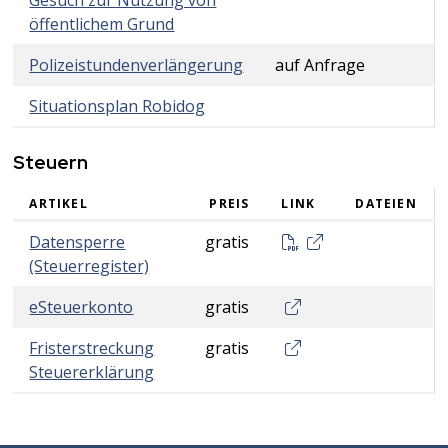
Gesuch zur Nutzung von
öffentlichem Grund
Polizeistundenverlängerung
auf Anfrage
Situationsplan Robidog
Steuern
ARTIKEL
PREIS
LINK
DATEIEN
Steuern
Datensperre (Steue
Datensperre
gratis
(Steuerregister)
eSteuerkonto
eSteuerkonto
gratis
Fristerstreckung Steu
Fristerstreckung
gratis
Steuererklärung