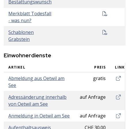
Bestattungswunsch
Merkblatt
Merkblatt Todesfall
- was nun?
Schablon
Schablonen
Grabstein
Einwohnerdienste
ARTIKEL
PREIS
LINK
Einwohnerdienste
Abmel
Abmeldung aus Oetwil am
gratis
See
Adress
Adressänderung innerhalb
auf Anfrage
von Oetwil am See
Anmeld
Anmeldung in Oetwil am See
auf Anfrage
Aufenthaltsausweis
CHF 30.00