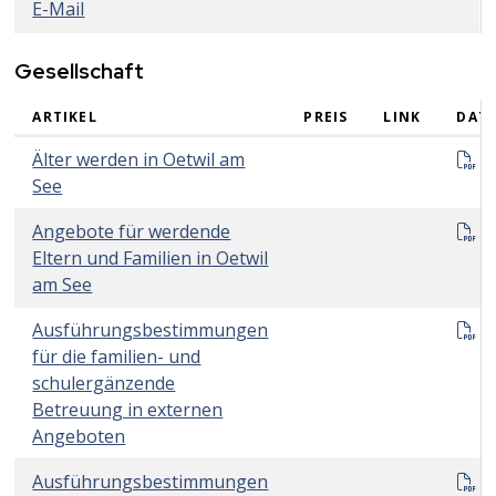
E-Mail
Gesellschaft
ARTIKEL
PREIS
LINK
DATE
Gesellschaft
Ä
Älter werden in Oetwil am
See
A
Angebote für werdende
Eltern und Familien in Oetwil
am See
G
Ausführungsbestimmungen
für die familien- und
schulergänzende
Betreuung in externen
Angeboten
G
Ausführungsbestimmungen