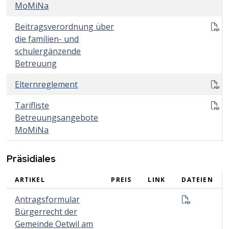
MoMiNa
B
Beitragsverordnung über
die familien- und
schulergänzende
Betreuung
E
Elternreglement
T
Tarifliste
Betreuungsangebote
MoMiNa
Präsidiales
ARTIKEL
PREIS
LINK
DATEIEN
Präsidiales
Antrag B
Antragsformular
Bürgerrecht der
Gemeinde Oetwil am