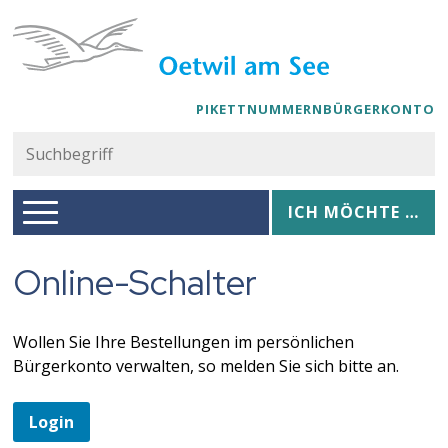
Navigieren in Oetwil am See
Schnellnavigation
PIKETTNUMMERN
BÜRGERKONTO
Suc
Suchbegriff
Hauptnavigation
Ich möchte …
ICH MÖCHTE …
Online-Schalter
Wollen Sie Ihre Bestellungen im persönlichen
Bürgerkonto verwalten, so melden Sie sich bitte an.
Login