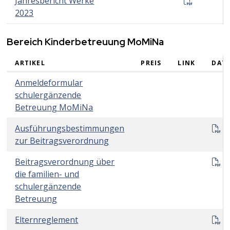
Jahresbericht Werke
2023
Bereich Kinderbetreuung MoMiNa
ARTIKEL
PREIS
LINK
DATE
Bereich Kinderbetreuung MoMiNa
Anmeldeformular
schulergänzende
Betreuung MoMiNa
A
Ausführungsbestimmungen
zur Beitragsverordnung
B
Beitragsverordnung über
die familien- und
schulergänzende
Betreuung
E
Elternreglement