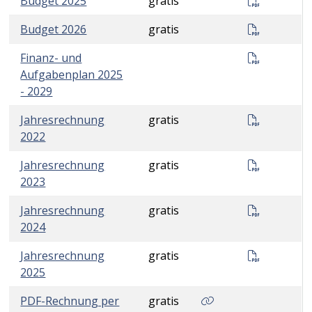
Budget Ge
Budget 2025
gratis
Budget 20
Budget 2026
gratis
Finanz- u
Finanz- und
Aufgabenplan 2025
- 2029
Jahresre
Jahresrechnung
gratis
2022
Politisch
Jahresrechnung
gratis
2023
Jahresre
Jahresrechnung
gratis
2024
20260622;
Jahresrechnung
gratis
2025
PDF-Rechnung per E-
PDF-Rechnung per
gratis