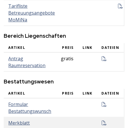
T
Tarifliste
Betreuungsangebote
MoMiNa
Bereich Liegenschaften
ARTIKEL
PREIS
LINK
DATEIEN
Bereich Liegenschaften
Antrag_R
Antrag
gratis
Raumreservation
Bestattungswesen
ARTIKEL
PREIS
LINK
DATEIEN
Bestattungswesen
Formular
Formular
Bestattungswunsch
Merkblat
Merkblatt