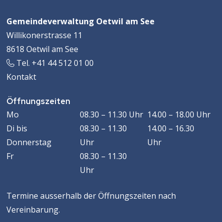
Footer
Adresse
Gemeindeverwaltung Oetwil am See
Willikonerstrasse 11
8618 Oetwil am See
Tel. +41 44 512 01 00
Kontakt
Öffnungszeiten
Öffnungszeiten
WOCHENTAG
VORMITTAG
MACHMITTAG
Mo
08.30 – 11.30 Uhr
14.00 – 18.00 Uhr
Di
bis
08.30 – 11.30
14.00 – 16.30
Donnerstag
Uhr
Uhr
Fr
08.30 – 11.30
Uhr
Termine ausserhalb der Öffnungszeiten nach
Vereinbarung.