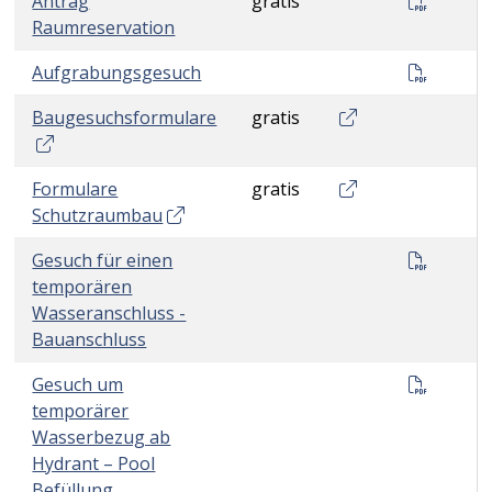
Antrag
gratis
Raumreservation
Aufgra
Aufgrabungsgesuch
Baugesuchsformul
Baugesuchsformulare
gratis
Formulare Schutz
Formulare
gratis
Schutzraumbau
Tempor
Gesuch für einen
temporären
Wasseranschluss -
Bauanschluss
Tempor
Gesuch um
temporärer
Wasserbezug ab
Hydrant – Pool
Befüllung