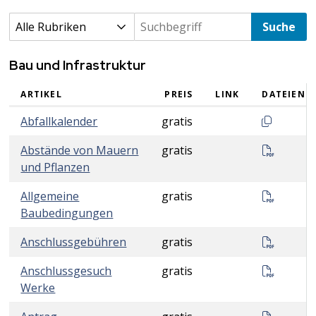
Suche
Rubrik auswählen
Produktsuche
Bau und Infrastruktur
ARTIKEL
PREIS
LINK
DATEIEN
Bau und Infrastruktur
Dokumentl
Abfallkalender
gratis
Abstan
Abstände von Mauern
gratis
und Pflanzen
(BAI);
Allgemeine
gratis
Baubedingungen
Anschl
Anschlussgebühren
gratis
Anschl
Anschlussgesuch
gratis
Werke
Antrag