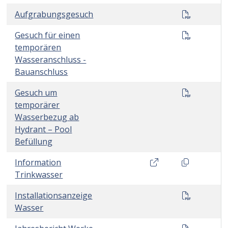
Aufgrabu
Aufgrabungsgesuch
Temporär
Gesuch für einen
temporären
Wasseranschluss -
Bauanschluss
Temporär
Gesuch um
temporärer
Wasserbezug ab
Hydrant – Pool
Befüllung
trinkwasser.ch
Dokumentli
Information
Trinkwasser
Installa
Installationsanzeige
Wasser
Jahresbe