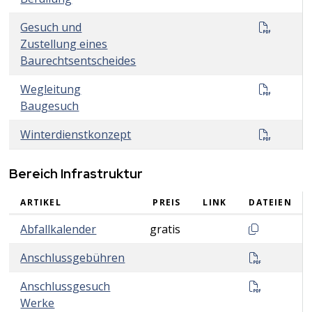
Gesuch
Gesuch und
Zustellung eines
Baurechtsentscheides
Weglei
Wegleitung
Baugesuch
Winter
Winterdienstkonzept
Bereich Infrastruktur
ARTIKEL
PREIS
LINK
DATEIEN
Bereich Infrastruktur
Dokumentli
Abfallkalender
gratis
Anschlus
Anschlussgebühren
Anschlus
Anschlussgesuch
Werke