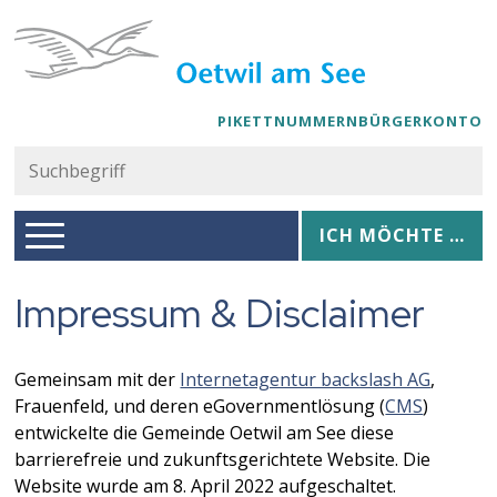
Navigieren in Oetwil am See
Schnellnavigation
PIKETTNUMMERN
BÜRGERKONTO
Suc
Suchbegriff
Hauptnavigation
Ich möchte …
ICH MÖCHTE …
Impressum & Disclaimer
Gemeinsam mit der
Internetagentur backslash AG
,
Frauenfeld, und deren eGovernmentlösung (
CMS
)
entwickelte die Gemeinde Oetwil am See diese
barrierefreie und zukunftsgerichtete Website. Die
Website wurde am 8. April 2022 aufgeschaltet.