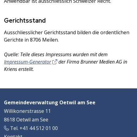
Anwendbar ist ausschliesslich Schweizer Recht.
Gerichtsstand
Ausschliesslicher Gerichtsstand bilden die ordentlichen
Gerichte in 8706 Meilen.
Quelle: Teile dieses Impressums wurden mit dem
Impressum-Generator
der Firma Brunner Medien AG in
Kriens erstellt.
Footer
Adresse
Gemeindeverwaltung Oetwil am See
Willikonerstrasse 11
8618 Oetwil am See
Tel. +41 44 512 01 00
Kontakt