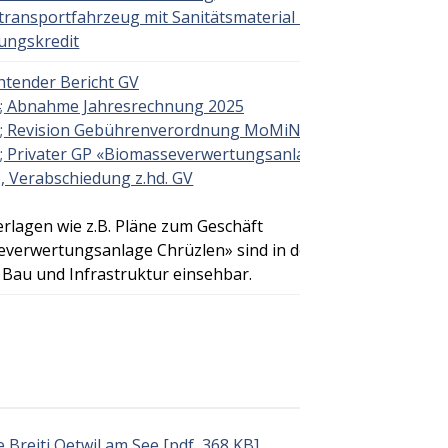
ransportfahrzeug mit Sanitätsmaterial -
tungskredit
htender Bericht GV
; Abnahme Jahresrechnung 2025
; Revision Gebührenverordnung MoMiNa
; Privater GP «Biomasseverwertungsanlage
, Verabschiedung z.hd. GV
erlagen wie z.B. Pläne zum Geschäft
verwertungsanlage Chrüzlen» sind in der
 Bau und Infrastruktur einsehbar.
Breiti Oetwil am See [pdf, 368 KB]