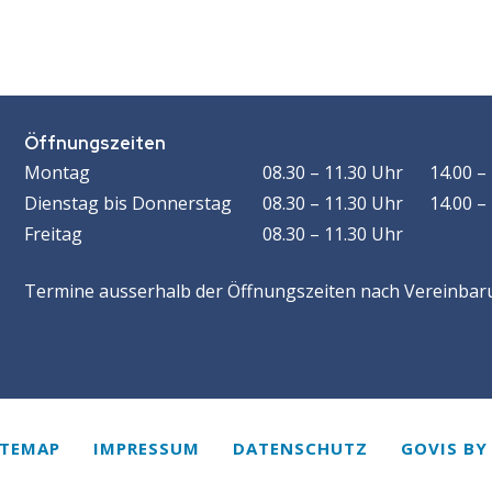
Öffnungszeiten
Öffnungszeiten
WOCHENTAG
VORMITTAG
MACHMITTAG
Mo
ntag
08.30 – 11.30 Uhr
14.00 –
Di
enstag
bis Donnerstag
08.30 – 11.30 Uhr
14.00 –
Fr
eitag
08.30 – 11.30 Uhr
Termine ausserhalb der Öffnungszeiten nach Vereinbar
ITEMAP
IMPRESSUM
DATENSCHUTZ
GOVIS
B