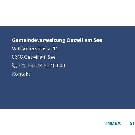
Footer
Adresse
Gemeindeverwaltung Oetwil am See
Willikonerstrasse 11
8618 Oetwil am See
Tel. +41 44 512 01 00
Kontakt
Services
INDEX
S