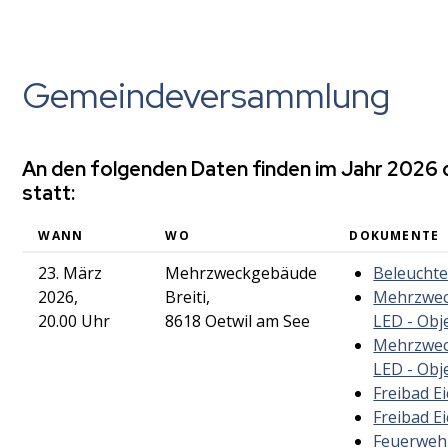
Gemeindeversammlung
An den folgenden Daten finden im Jahr 202
statt:
WANN
WO
DOKUMENTE
23. März
Mehrzweckgebäude
Beleuchte
2026,
Breiti,
Mehrzwec
20.00 Uhr
8618 Oetwil am See
LED - Obj
Mehrzwec
LED - Obj
Freibad E
Freibad E
Feuerwehr