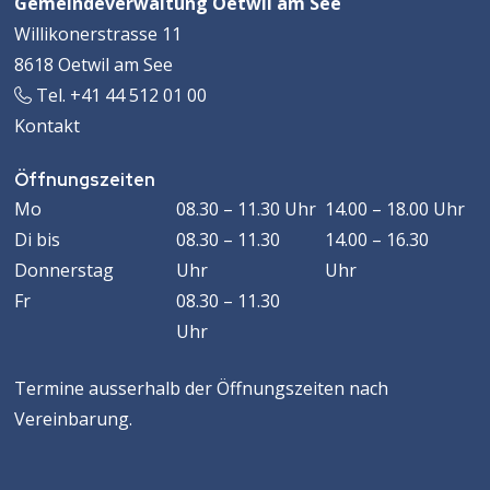
Footer
Gemeindeverwaltung Oetwil am See
Willikonerstrasse 11
8618 Oetwil am See
Tel. +41 44 512 01 00
Kontakt
Öffnungszeiten
Öffnungszeiten
WOCHENTAG
VORMITTAG
MACHMITTAG
Mo
08.30 – 11.30 Uhr
14.00 – 18.00 Uhr
Di
bis
08.30 – 11.30
14.00 – 16.30
Donnerstag
Uhr
Uhr
Fr
08.30 – 11.30
Uhr
Termine ausserhalb der Öffnungszeiten nach
Vereinbarung.