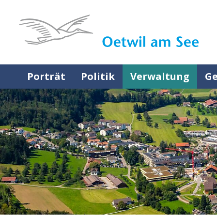
Navigieren in Oetwil am See
Schnellnavigation
Hauptnavigation
Porträt
Politik
Verwaltung
Ge