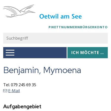
Navigieren in Oetwil am See
Schnellnavigation
PIKETTNUMMERN
BÜRGERKONTO
Suc
Suchbegriff
Hauptnavigation
Ich möchte …
ICH MÖCHTE …
Benjamin, Mymoena
Tel.
079 245 69 35
E-Mail
Aufgabengebiet