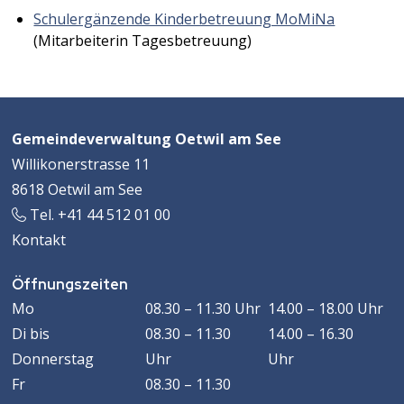
Schulergänzende Kinderbetreuung MoMiNa
(Mitarbeiterin Tagesbetreuung)
Footer
Adresse
Gemeindeverwaltung Oetwil am See
Willikonerstrasse 11
8618 Oetwil am See
Tel. +41 44 512 01 00
Kontakt
Öffnungszeiten
Öffnungszeiten
WOCHENTAG
VORMITTAG
MACHMITTAG
Mo
08.30 – 11.30 Uhr
14.00 – 18.00 Uhr
Di
bis
08.30 – 11.30
14.00 – 16.30
Donnerstag
Uhr
Uhr
Fr
08.30 – 11.30