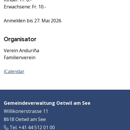
Erwachsene: Fr. 10.-
Anmelden bis 27. Mai 2026.
Organisator
Verein Anduriña
Familienverein
iCalendar
Footer
Adresse
Gemeindeverwaltung Oetwil am See
Willikonerstrasse 11
8618 Oetwil am See
Tel. +41 44 512 01 00