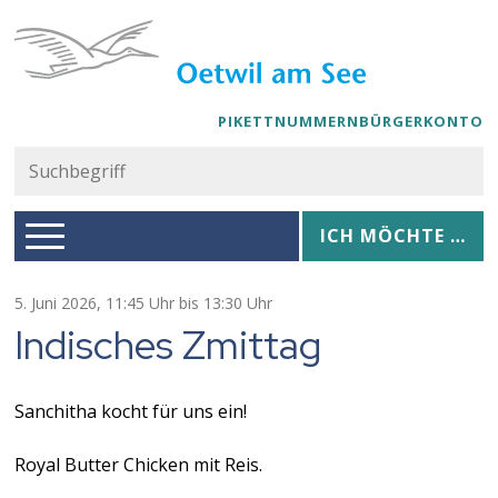
Navigieren in Oetwil am See
Schnellnavigation
PIKETTNUMMERN
BÜRGERKONTO
Suc
Suchbegriff
Hauptnavigation
Ich möchte …
ICH MÖCHTE …
5. Juni 2026
, 11:45 Uhr
bis 13:30 Uhr
Indisches Zmittag
Sanchitha kocht für uns ein!
Royal Butter Chicken mit Reis.