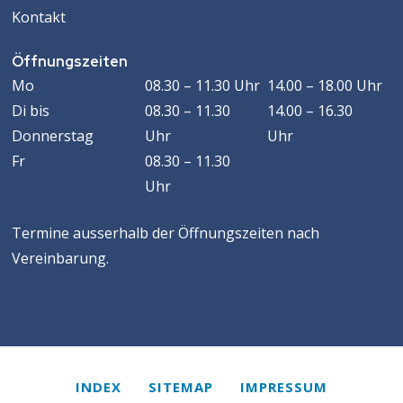
Kontakt
Öffnungszeiten
Öffnungszeiten
WOCHENTAG
VORMITTAG
MACHMITTAG
Mo
08.30 – 11.30 Uhr
14.00 – 18.00 Uhr
Di
bis
08.30 – 11.30
14.00 – 16.30
Donnerstag
Uhr
Uhr
Fr
08.30 – 11.30
Uhr
Termine ausserhalb der Öffnungszeiten nach
Vereinbarung.
Services
INDEX
SITEMAP
IMPRESSUM