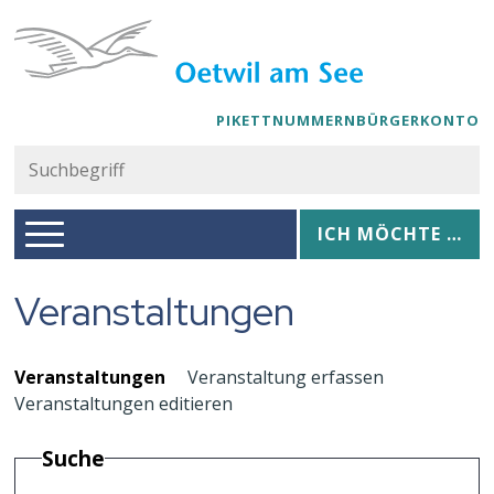
Navigieren in Oetwil am See
Schnellnavigation
PIKETTNUMMERN
BÜRGERKONTO
Suc
Suchbegriff
Hauptnavigation
Ich möchte …
ICH MÖCHTE …
Veranstaltungen
Veranstaltungen
Veranstaltung erfassen
Veranstaltungen editieren
Suche