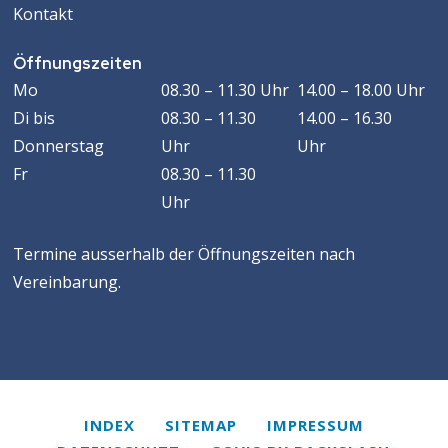
Kontakt
Öffnungszeiten
Öffnungszeiten
WOCHENTAG
VORMITTAG
MACHMITTAG
Mo
08.30 – 11.30 Uhr
14.00 – 18.00 Uhr
Di
bis
08.30 – 11.30
14.00 – 16.30
Donnerstag
Uhr
Uhr
Fr
08.30 – 11.30
Uhr
Termine ausserhalb der Öffnungszeiten nach
Vereinbarung.
Services
INDEX
SITEMAP
IMPRESSUM