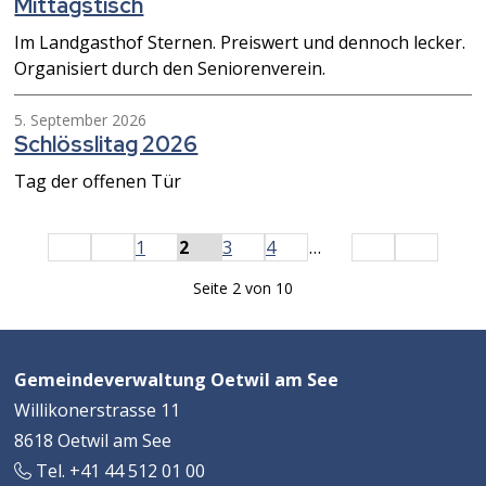
Mittagstisch
Im Landgasthof Sternen. Preiswert und dennoch lecker.
Organisiert durch den Seniorenverein.
5. September 2026
Schlösslitag 2026
Tag der offenen Tür
Start
zurück
weiter
Ende
1
2
3
4
…
Seite 2 von 10
Footer
Adresse
Gemeindeverwaltung Oetwil am See
Willikonerstrasse 11
8618 Oetwil am See
Tel. +41 44 512 01 00