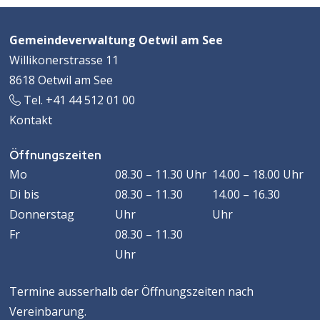
Footer
Adresse
Gemeindeverwaltung Oetwil am See
Willikonerstrasse 11
8618 Oetwil am See
Tel. +41 44 512 01 00
Kontakt
Öffnungszeiten
Öffnungszeiten
WOCHENTAG
VORMITTAG
MACHMITTAG
Mo
08.30 – 11.30 Uhr
14.00 – 18.00 Uhr
Di
bis
08.30 – 11.30
14.00 – 16.30
Donnerstag
Uhr
Uhr
Fr
08.30 – 11.30
Uhr
Termine ausserhalb der Öffnungszeiten nach
Vereinbarung.