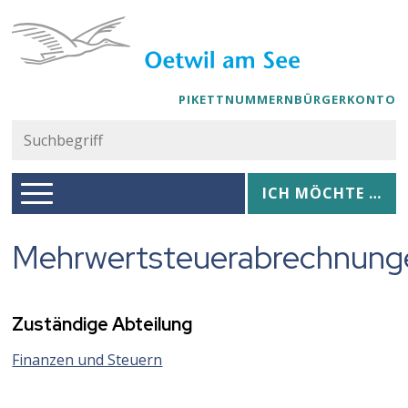
Navigieren in Oetwil am See
Schnellnavigation
PIKETTNUMMERN
BÜRGERKONTO
Suc
Suchbegriff
Hauptnavigation
Ich möchte …
ICH MÖCHTE …
Mehrwertsteuerabrechnung
Zuständige Abteilung
Finanzen und Steuern