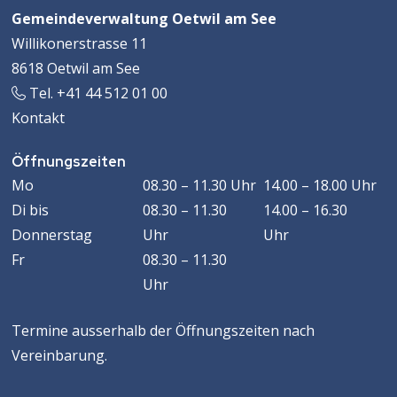
Footer
Adresse
Gemeindeverwaltung Oetwil am See
Willikonerstrasse 11
8618 Oetwil am See
Tel. +41 44 512 01 00
Kontakt
Öffnungszeiten
Öffnungszeiten
WOCHENTAG
VORMITTAG
MACHMITTAG
Mo
08.30 – 11.30 Uhr
14.00 – 18.00 Uhr
Di
bis
08.30 – 11.30
14.00 – 16.30
Donnerstag
Uhr
Uhr
Fr
08.30 – 11.30
Uhr
Termine ausserhalb der Öffnungszeiten nach
Vereinbarung.