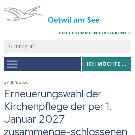
Navigieren in Oetwil am See
Schnellnavigation
PIKETTNUMMERN
BÜRGERKONTO
Suc
Suchbegriff
Hauptnavigation
Ich möchte …
ICH MÖCHTE …
29. Juni 2026
Erneuerungswahl der
Kirchenpflege der per 1.
Januar 2027
zusammenge-schlossenen